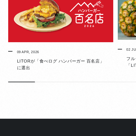
02 JU
09 APR, 2026
フル
LITORが「食べログ ハンバーガー 百名店」
「L
に選出