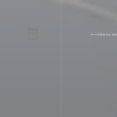
PANORAMA
V
I
E
W
ALL WO