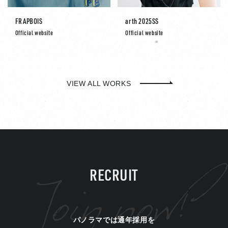
FRAPBOIS
arth 2025SS
Official website
Official website
VIEW ALL WORKS
RECRUIT
パノラマでは通年採用を