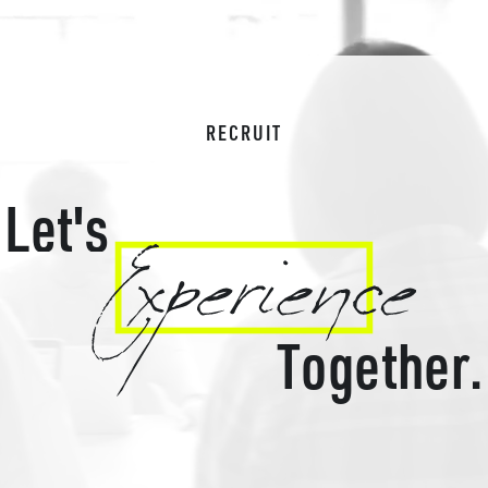
RECRUIT
L
e
t
'
s
T
o
g
e
t
h
e
r
.