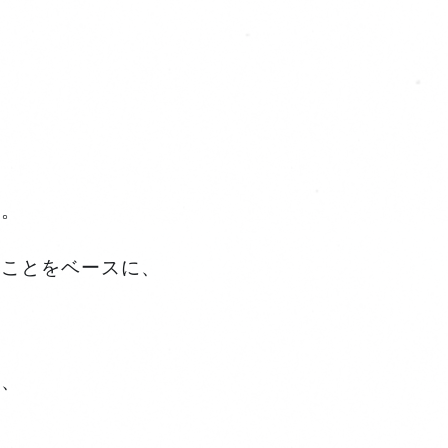
す。
きことをベースに、
い、